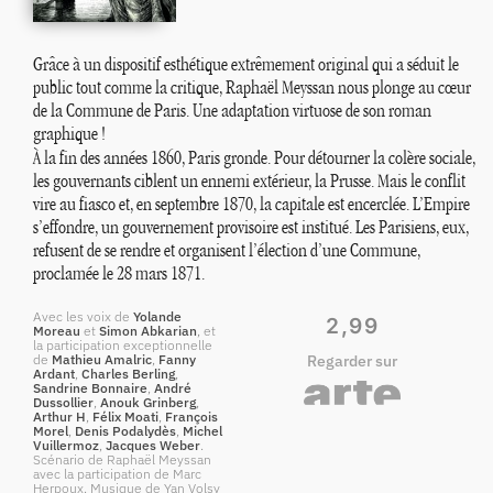
Grâce à un dispositif esthétique extrêmement original qui a séduit le
public tout comme la critique, Raphaël Meyssan nous plonge au cœur
de la Commune de Paris. Une adaptation virtuose de son roman
graphique
!
À la fin des années 1860, Paris gronde. Pour détourner la colère sociale,
les gouvernants ciblent un ennemi extérieur, la Prusse. Mais le conflit
vire au fiasco et, en septembre 1870, la capitale est encerclée. L’Empire
s’effondre, un gouvernement provisoire est institué. Les Parisiens, eux,
refusent de se rendre et organisent l’élection d’une Commune,
proclamée le 28 mars 1871.
Avec les voix de
Yolande
2,99
Moreau
et
Simon Abkarian
, et
la participation exceptionnelle
de
Mathieu Amalric
,
Fanny
Regarder sur
Ardant
,
Charles Berling
,
Sandrine Bonnaire
,
André
Dussollier
,
Anouk Grinberg
,
Arthur H
,
Félix Moati
,
François
Morel
,
Denis Podalydès
,
Michel
Vuillermoz
,
Jacques Weber
.
Scénario de Raphaël Meyssan
avec la participation de Marc
Herpoux. Musique de Yan Volsy