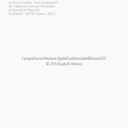
et Pierre Caillet. Une production
de Fabienne Servan Schreiber
et Sandrine Manciet.
Cinétévé - ARTE France, 2021.
À propos
Contact
Mentions légales
Confidentialité
Affiliation
CGU
© 2026 Raphaël Meyssan