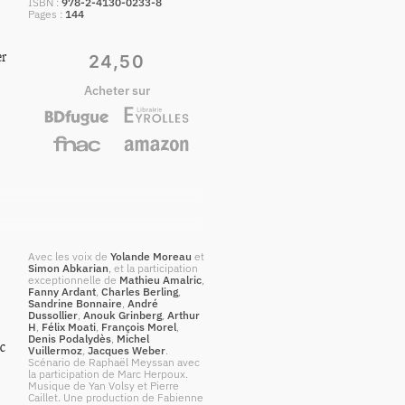
ISBN
978-2-4130-0233-8
Pages
144
er
24,50
Acheter sur
Avec les voix de
Yolande Moreau
et
Simon Abkarian
, et la participation
exceptionnelle de
Mathieu Amalric
,
Fanny Ardant
,
Charles Berling
,
Sandrine Bonnaire
,
André
Dussollier
,
Anouk Grinberg
,
Arthur
H
,
Félix Moati
,
François Morel
,
Denis Podalydès
,
Michel
ic
Vuillermoz
,
Jacques Weber
.
Scénario de Raphaël Meyssan avec
la participation de Marc Herpoux.
Musique de Yan Volsy et Pierre
Caillet. Une production de Fabienne