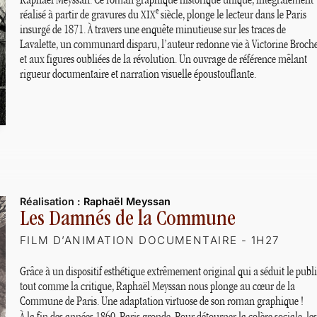
Raphaël Meyssan. Ce roman graphique historique unique, intégralement
e
réalisé à partir de gravures du
siècle, plonge le lecteur dans le Paris
XIX
insurgé de 1871. À travers une enquête minutieuse sur les traces de
Lavalette, un communard disparu, l’auteur redonne vie à Victorine Broch
et aux figures oubliées de la révolution. Un ouvrage de référence mêlant
rigueur documentaire et narration visuelle époustouflante.
Réalisation :
Raphaël Meyssan
Les Damnés de la Commune
FILM D’ANIMATION DOCUMENTAIRE - 1H27
Grâce à un dispositif esthétique extrêmement original qui a séduit le publ
tout comme la critique, Raphaël Meyssan nous plonge au cœur de la
Commune de Paris. Une adaptation virtuose de son roman graphique
!