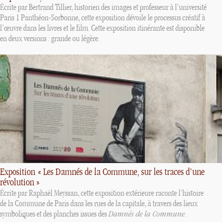
Écrite par Bertrand Tillier, historien des images et professeur à l’université
Paris 1 Panthéon-Sorbonne, cette exposition dévoile le processus créatif à
l’œuvre dans les livres et le film. Cette exposition itinérante est disponible
en deux versions : grande ou légère.
Exposition «
Les Damnés de la Commune, sur les traces d’une
révolution
»
Écrite par Raphaël Meyssan, cette exposition extérieure raconte l’histoire
de la Commune de Paris dans les rues de la capitale, à travers des lieux
symboliques et des planches issues des
Damnés de la Commune
.