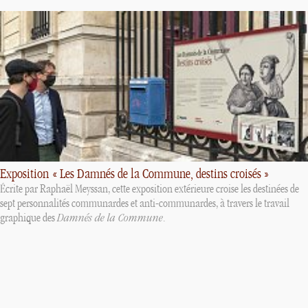
Exposition «
Les Damnés de la Commune, destins croisés
»
Écrite par Raphaël Meyssan, cette exposition extérieure croise les destinées de
sept personnalités communardes et anti-communardes, à travers le travail
graphique des
Damnés de la Commune
.