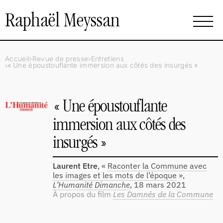
Raphaël Meyssan
Accueil
Revue de presse
Entretiens
«
Une époustouflante immersion aux côtés des insurgés
»
«
Une époustouflante
immersion aux côtés des
insurgés
»
Laurent Etre
, «
Raconter la Commune avec
les images et les mots de l’époque
»,
L’Humanité Dimanche
,
18 mars 2021
À propos du film
Les Damnés de la Commune