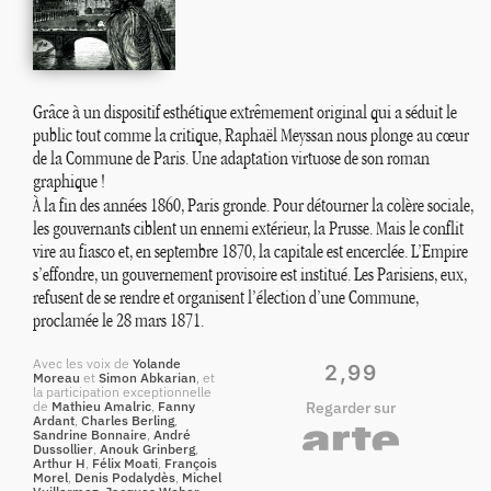
Grâce à un dispositif esthétique extrêmement original qui a séduit le
public tout comme la critique, Raphaël Meyssan nous plonge au cœur
de la Commune de Paris. Une adaptation virtuose de son roman
graphique
!
À la fin des années 1860, Paris gronde. Pour détourner la colère sociale,
les gouvernants ciblent un ennemi extérieur, la Prusse. Mais le conflit
vire au fiasco et, en septembre 1870, la capitale est encerclée. L’Empire
s’effondre, un gouvernement provisoire est institué. Les Parisiens, eux,
refusent de se rendre et organisent l’élection d’une Commune,
proclamée le 28 mars 1871.
Avec les voix de
Yolande
2,99
Moreau
et
Simon Abkarian
, et
la participation exceptionnelle
de
Mathieu Amalric
,
Fanny
Regarder sur
Ardant
,
Charles Berling
,
Sandrine Bonnaire
,
André
Dussollier
,
Anouk Grinberg
,
Arthur H
,
Félix Moati
,
François
Morel
,
Denis Podalydès
,
Michel