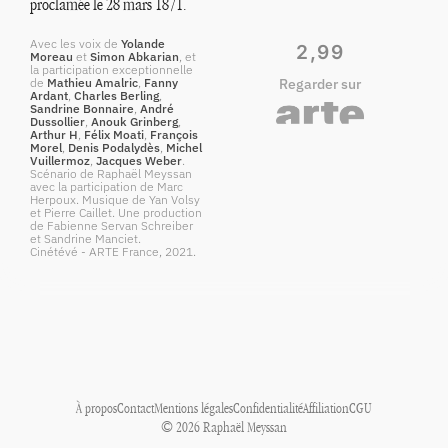
proclamée le 28 mars 1871.
Avec les voix de
Yolande
2,99
Moreau
et
Simon Abkarian
, et
la participation exceptionnelle
de
Mathieu Amalric
,
Fanny
Regarder sur
Ardant
,
Charles Berling
,
Sandrine Bonnaire
,
André
Dussollier
,
Anouk Grinberg
,
Arthur H
,
Félix Moati
,
François
Morel
,
Denis Podalydès
,
Michel
Vuillermoz
,
Jacques Weber
.
Scénario de Raphaël Meyssan
avec la participation de Marc
Herpoux. Musique de Yan Volsy
et Pierre Caillet. Une production
de Fabienne Servan Schreiber
et Sandrine Manciet.
Cinétévé - ARTE France, 2021.
À propos
Contact
Mentions légales
Confidentialité
Affiliation
CGU
© 2026 Raphaël Meyssan