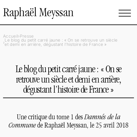
Raphaël Meyssan
Accueil
Presse
Le blog du petit carré jaune : «
On se retrouve un siècle
et demi en arrière, dégustant l’histoire de France
»
Le blog du petit carré jaune : «
On se
retrouve un siècle et demi en arrière,
dégustant l’histoire de France
»
Une critique du tome 1 des
Damnés de la
Commune
de Raphaël Meyssan, le 25 avril 2018