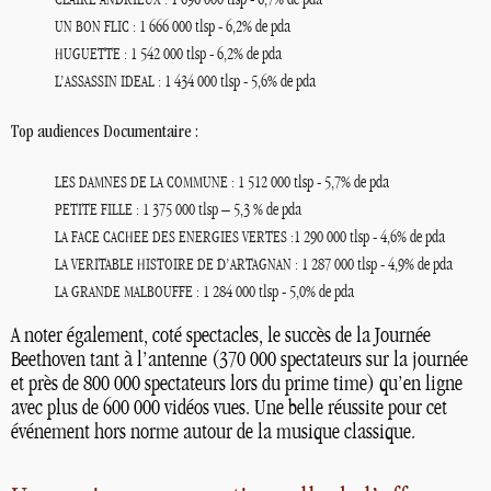
: 1 696 000 tlsp - 6,7% de pda
CLAIRE
ANDRIEUX
: 1 666 000 tlsp - 6,2% de pda
UN
BON
FLIC
: 1 542 000 tlsp - 6,2% de pda
HUGUETTE
L’
: 1 434 000 tlsp - 5,6% de pda
ASSASSIN
IDEAL
Top audiences Documentaire :
: 1 512 000 tlsp - 5,7% de pda
LES
DAMNES
DE
LA
COMMUNE
: 1 375 000 tlsp – 5,3
% de pda
PETITE
FILLE
:1 290 000 tlsp - 4,6% de pda
LA
FACE
CACHEE
DES
ENERGIES
VERTES
D’
: 1 287 000 tlsp - 4,9% de pda
LA
VERITABLE
HISTOIRE
DE
ARTAGNAN
: 1 284 000 tlsp - 5,0% de pda
LA
GRANDE
MALBOUFFE
A noter également, coté spectacles, le succès de la Journée
Beethoven tant à l’antenne (370 000 spectateurs sur la journée
et près de 800 000 spectateurs lors du prime time) qu’en ligne
avec plus de 600 000 vidéos vues. Une belle réussite pour cet
événement hors norme autour de la musique classique.