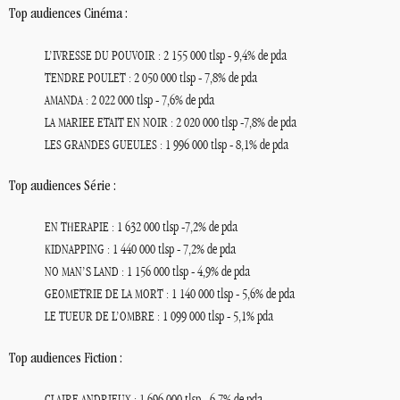
Top audiences Cinéma :
L’
: 2 155 000 tlsp - 9,4% de pda
IVRESSE
DU
POUVOIR
: 2 050 000 tlsp - 7,8% de pda
TENDRE
POULET
: 2 022 000 tlsp - 7,6% de pda
AMANDA
: 2 020 000 tlsp -7,8% de pda
LA
MARIEE
ETAIT
EN
NOIR
: 1 996 000 tlsp - 8,1% de pda
LES
GRANDES
GUEULES
Top audiences Série :
: 1 632 000 tlsp -7,2% de pda
EN
THERAPIE
: 1 440 000 tlsp - 7,2% de pda
KIDNAPPING
’S
: 1 156 000 tlsp - 4,9% de pda
NO
MAN
LAND
: 1 140 000 tlsp - 5,6% de pda
GEOMETRIE
DE
LA
MORT
L’
: 1 099 000 tlsp - 5,1% pda
LE
TUEUR
DE
OMBRE
Top audiences Fiction :