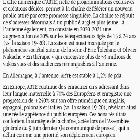
L’offre numérique d’
, riche de programmations exclusives
ARTE
et créations dédiées, permet à la chaîne de fédérer un nouveau
public attiré par cette promesse singulière. La chaîne se réjouit
de s’adresser désormais à un public élargi et plus jeune : à
l’antenne également, on constate en 2020-2021 une
augmentation de 20% sur les téléspectateurs âgés de 15 à 24 ans
(vs. la saison 19-20). La saison est aussi marquée par le
phénomène sociétal autour de la série d’Eric Toledano et Olivier
Nakache «
En thérapie
» qui enregistre plus de 53 millions de
vidéos vues et des audiences remarquables à l’antenne.
En Allemagne, à l’antenne,
est stable à 1,2% de pda.
ARTE
En Europe,
continue de s’enraciner en s’adressant dans
ARTE
leur langue maternelle à 70% des Européens et enregistre une
progression de +240% sur son offre numérique en anglais,
espagnol, polonais et italien (vs. la saison 19-20), révélant ainsi
une réelle appétence du public européen. Ces bons résultats
confortent la stratégie de la chaîne, actée lors de l’Assemblée
générale du 9 juin dernier (le communiqué de presse), qui a
défini comme une priorité, son déploiement européen.