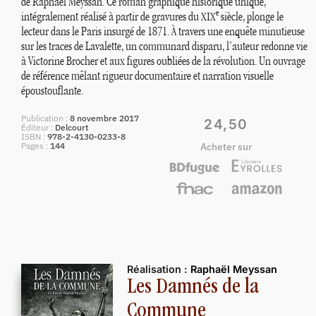
de Raphaël Meyssan. Ce roman graphique historique unique,
e
intégralement réalisé à partir de gravures du
siècle, plonge le
XIX
lecteur dans le Paris insurgé de 1871. À travers une enquête minutieuse
sur les traces de Lavalette, un communard disparu, l’auteur redonne vie
à Victorine Brocher et aux figures oubliées de la révolution. Un ouvrage
de référence mêlant rigueur documentaire et narration visuelle
époustouflante.
Publication
8 novembre 2017
24,50
Éditeur
Delcourt
ISBN
978-2-4130-0233-8
Pages
144
Acheter sur
Réalisation :
Raphaël Meyssan
Les Damnés de la
Commune