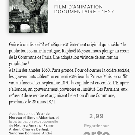
FILM D’ANIMATION
DOCUMENTAIRE - 1H27
Grâce à un dispositif esthétique extrêmement original qui a séduit le
public tout comme la critique, Raphaël Meyssan nous plonge au cœur
de la Commune de Paris. Une adaptation virtuose de son roman
graphique
!
À la fin des années 1860, Paris gronde. Pour détourner la colère sociale,
les gouvernants ciblent un ennemi extérieur, la Prusse. Mais le conflit
vire au fiasco et, en septembre 1870, la capitale est encerclée. L’Empire
s’effondre, un gouvernement provisoire est institué. Les Parisiens, eux,
refusent de se rendre et organisent l’élection d’une Commune,
proclamée le 28 mars 1871.
Avec les voix de
Yolande
2,99
Moreau
et
Simon Abkarian
, et
la participation exceptionnelle
de
Mathieu Amalric
,
Fanny
Regarder sur
Ardant
,
Charles Berling
,
Sandrine Bonnaire
,
André