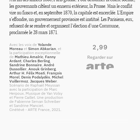
les gouvernants ciblent un ennemi extérieur, la Prusse. Mais le conflit
vire au fiasco et, en septembre 1870, la capitale est encerclée. L’Empire
s’effondre, un gouvernement provisoire est institué. Les Parisiens, eux,
refusent de se rendre et organisent l’élection d’une Commune,
proclamée le 28 mars 1871.
Avec les voix de
Yolande
2,99
Moreau
et
Simon Abkarian
, et
la participation exceptionnelle
de
Mathieu Amalric
,
Fanny
Regarder sur
Ardant
,
Charles Berling
,
Sandrine Bonnaire
,
André
Dussollier
,
Anouk Grinberg
,
Arthur H
,
Félix Moati
,
François
Morel
,
Denis Podalydès
,
Michel
Vuillermoz
,
Jacques Weber
.
Scénario de Raphaël Meyssan
avec la participation de Marc
Herpoux. Musique de Yan Volsy
et Pierre Caillet. Une production
de Fabienne Servan Schreiber
et Sandrine Manciet.
Cinétévé - ARTE France, 2021.