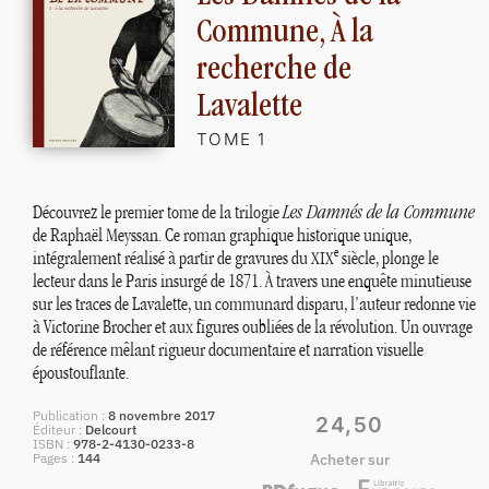
Commune, À la
recherche de
Lavalette
TOME 1
Découvrez le premier tome de la trilogie
Les Damnés de la Commune
de Raphaël Meyssan. Ce roman graphique historique unique,
e
intégralement réalisé à partir de gravures du
siècle, plonge le
XIX
lecteur dans le Paris insurgé de 1871. À travers une enquête minutieuse
sur les traces de Lavalette, un communard disparu, l’auteur redonne vie
à Victorine Brocher et aux figures oubliées de la révolution. Un ouvrage
de référence mêlant rigueur documentaire et narration visuelle
époustouflante.
Publication
8 novembre 2017
24,50
Éditeur
Delcourt
ISBN
978-2-4130-0233-8
Pages
144
Acheter sur