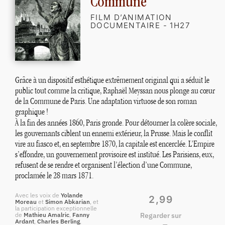
Commune
FILM D’ANIMATION
DOCUMENTAIRE - 1H27
Grâce à un dispositif esthétique extrêmement original qui a séduit le
public tout comme la critique, Raphaël Meyssan nous plonge au cœur
de la Commune de Paris. Une adaptation virtuose de son roman
graphique
!
À la fin des années 1860, Paris gronde. Pour détourner la colère sociale,
les gouvernants ciblent un ennemi extérieur, la Prusse. Mais le conflit
vire au fiasco et, en septembre 1870, la capitale est encerclée. L’Empire
s’effondre, un gouvernement provisoire est institué. Les Parisiens, eux,
refusent de se rendre et organisent l’élection d’une Commune,
proclamée le 28 mars 1871.
Avec les voix de
Yolande
2,99
Moreau
et
Simon Abkarian
, et
la participation exceptionnelle
de
Mathieu Amalric
,
Fanny
Regarder sur
Ardant
,
Charles Berling
,