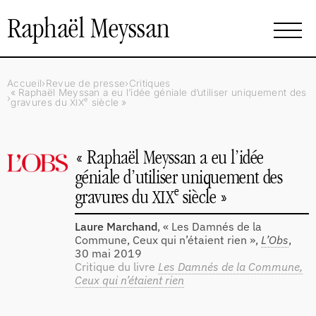
Raphaël Meyssan
Accueil
Revue de presse
Critiques
«
Raphaël Meyssan a eu l’idée géniale d’utiliser uniquement des
e
gravures du
siècle
»
XIX
«
Raphaël Meyssan a eu l’idée
géniale d’utiliser uniquement des
e
gravures du
siècle
»
XIX
Laure Marchand
, « Les Damnés de la
Commune, Ceux qui n’étaient rien »,
L’Obs
,
30 mai 2019
Critique du livre
Les Damnés de la Commune,
Ceux qui n’étaient rien