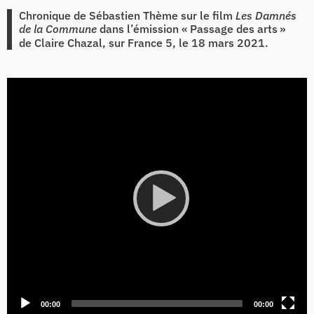
Chronique de Sébastien Thème sur le film
Les Damnés
de la Commune
dans l’émission «
Passage des arts
»
de Claire Chazal, sur France 5, le 18 mars 2021.
Video
Player
Current
Total
00:00
00:00
time
duration