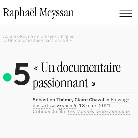
Raphaël Meyssan
Accueil
Revue de presse
Critiques
«
Un documentaire passionnant
»
«
Un documentaire
passionnant
»
Sébastien Thème, Claire Chazal
, «
Passage
des arts
»,
France 5
,
18 mars 2021
Critique du film
Les Damnés de la Commune