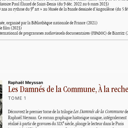
Histoire Paul Éluard de Saint-Denis (du 9 déc. 2022 au 6 mars 2023)
e
40 ans au rythme du 9
art
» au Musée de la bande dessinée d’Angoulême (du 5 f
e, organisé par la Bibliothèque nationale de France (2021)
e film (2023)
nternational de programmes audiovisuels documentaires (
) de Biarritz 
FIPADOC
Raphaël Meyssan
Les Damnés de la Commune, À la reche
TOME 1
Découvrez le premier tome de la trilogie
Les Damnés de la Commune
d
Raphaël Meyssan. Ce roman graphique historique unique, intégralement
e
réalisé à partir de gravures du
siècle, plonge le lecteur dans le Paris
XIX