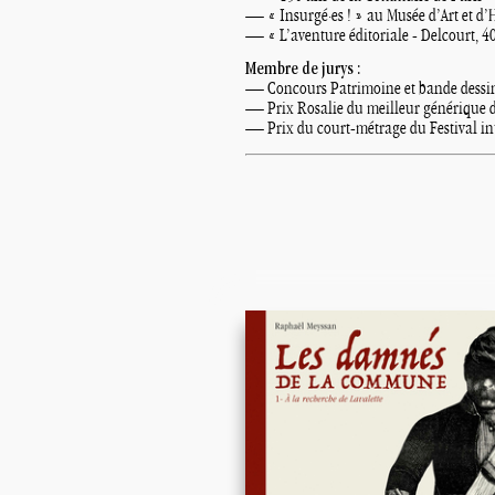
— «
Insurgé
·
es
!
» au Musée d’Art et d’
— «
L’aventure éditoriale - Delcourt, 
Membre de jurys :
— Concours Patrimoine et bande dessiné
— Prix Rosalie du meilleur générique d
— Prix du court-métrage du Festival i