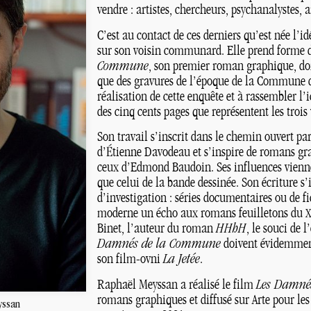
vendre : artistes, chercheurs, psychanalystes, ar
C’est au contact de ces derniers qu’est née l’i
sur son voisin communard. Elle prend forme
Commune
, son premier roman graphique, dont
que des gravures de l’époque de la Commune de
réalisation de cette enquête et à rassembler l’
des cinq cents pages que représentent les trois
Son travail s’inscrit dans le chemin ouvert pa
d’Étienne Davodeau et s’inspire de romans g
ceux d’Edmond Baudoin. Ses influences vienn
que celui de la bande dessinée. Son écriture s’i
d’investigation : séries documentaires ou de fi
moderne un écho aux romans feuilletons du
X
Binet, l’auteur du roman
HHhH
, le souci de 
Damnés de la Commune
doivent évidemment
son film-ovni
La Jetée
.
Raphaël Meyssan a réalisé le film
Les Damné
romans graphiques et diffusé sur Arte pour l
yssan