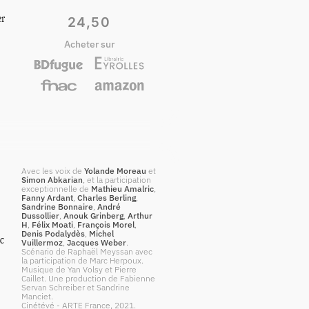
er
24,50
Acheter sur
Avec les voix de
Yolande Moreau
et
Simon Abkarian
, et la participation
exceptionnelle de
Mathieu Amalric
,
Fanny Ardant
,
Charles Berling
,
Sandrine Bonnaire
,
André
Dussollier
,
Anouk Grinberg
,
Arthur
H
,
Félix Moati
,
François Morel
,
Denis Podalydès
,
Michel
ic
Vuillermoz
,
Jacques Weber
.
Scénario de Raphaël Meyssan avec
la participation de Marc Herpoux.
Musique de Yan Volsy et Pierre
Caillet. Une production de Fabienne
Servan Schreiber et Sandrine
Manciet.
Cinétévé - ARTE France, 2021.