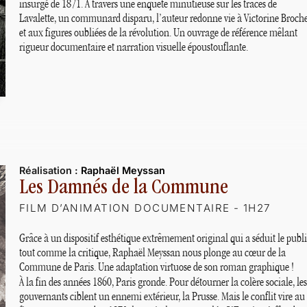
insurgé de 1871. À travers une enquête minutieuse sur les traces de
Lavalette, un communard disparu, l’auteur redonne vie à Victorine Broch
et aux figures oubliées de la révolution. Un ouvrage de référence mêlant
rigueur documentaire et narration visuelle époustouflante.
Réalisation :
Raphaël Meyssan
Les Damnés de la Commune
FILM D’ANIMATION DOCUMENTAIRE - 1H27
Grâce à un dispositif esthétique extrêmement original qui a séduit le publ
tout comme la critique, Raphaël Meyssan nous plonge au cœur de la
Commune de Paris. Une adaptation virtuose de son roman graphique
!
À la fin des années 1860, Paris gronde. Pour détourner la colère sociale, les
gouvernants ciblent un ennemi extérieur, la Prusse. Mais le conflit vire au