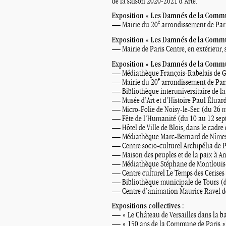
de la saison 2020-2021 d’Arte.
Exposition «
Les Damnés de la Commun
e
— Mairie du 20
arrondissement de Pari
Exposition «
Les Damnés de la Commu
— Mairie de Paris Centre, en extérieur, s
Exposition «
Les Damnés de la Commun
— Médiathèque François-Rabelais de Ge
e
— Mairie du 20
arrondissement de Pari
— Bibliothèque interuniversitaire de 
— Musée d’Art et d’Histoire Paul Éluar
— Micro-Folie de Noisy-le-Sec (du 26 m
— Fête de l’Humanité (du 10 au 12 se
— Hôtel de Ville de Blois, dans le cadre
— Médiathèque Marc-Bernard de Nîmes 
— Centre socio-culturel Archipélia de 
— Maison des peuples et de la paix à 
— Médiathèque Stéphane de Montlouis-s
— Centre culturel Le Temps des Cerises 
— Bibliothèque municipale de Tours (
— Centre d’animation Maurice Ravel d
Expositions collectives :
— «
Le Château de Versailles dans la b
— «
150 ans de la Commune de Paris
»