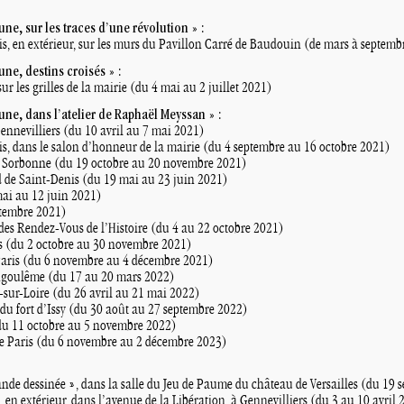
e, sur les traces d’une révolution
» :
s, en extérieur, sur les murs du Pavillon Carré de Baudouin (de mars à septemb
ne, destins croisés
» :
ur les grilles de la mairie (du 4 mai au 2 juillet 2021)
e, dans l’atelier de Raphaël Meyssan
» :
nnevilliers (du 10 avril au 7 mai 2021)
s, dans le salon d’honneur de la mairie (du 4 septembre au 16 octobre 2021)
la Sorbonne (du 19 octobre au 20 novembre 2021)
d de Saint-Denis (du 19 mai au 23 juin 2021)
ai au 12 juin 2021)
ptembre 2021)
 des Rendez-Vous de l’Histoire (du 4 au 22 octobre 2021)
(du 2 octobre au 30 novembre 2021)
Paris (du 6 novembre au 4 décembre 2021)
Angoulême (du 17 au 20 mars 2022)
ur-Loire (du 26 avril au 21 mai 2022)
du fort d’Issy (du 30 août au 27 septembre 2022)
du 11 octobre au 5 novembre 2022)
e Paris (du 6 novembre au 2 décembre 2023)
ande dessinée
», dans la salle du Jeu de Paume du château de Versailles (du 19
, en extérieur, dans l’avenue de la Libération, à Gennevilliers (du 3 au 10 avril